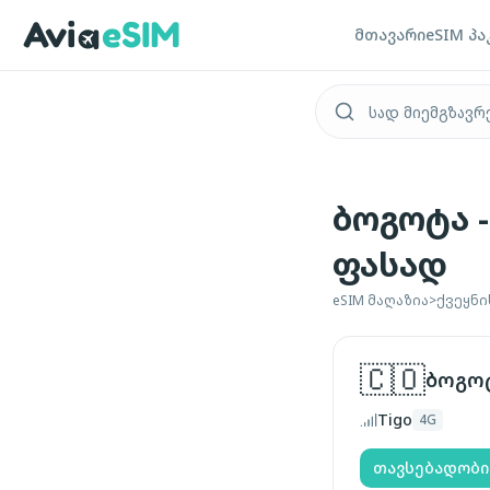
ძირითად შინაარსზე გადასვლა
მთავარი
eSIM პა
ბოგოტა 
ფასად
eSIM მაღაზია
>
ქვეყნი
🇨🇴
ბოგო
Tigo
4G
თავსებადობი