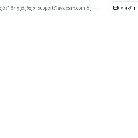
მოგვწე
ება? მოგვწერეთ
support@aviaesim.com-
ზე —