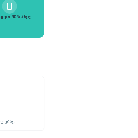
გეთ 90%-მდე
ელებზე.