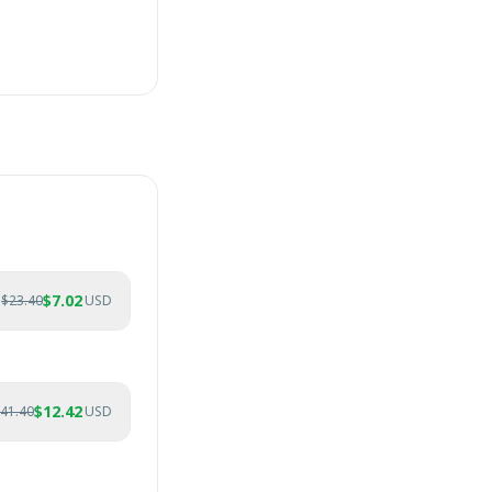
$
7.02
$
23.40
USD
$
12.42
41.40
USD