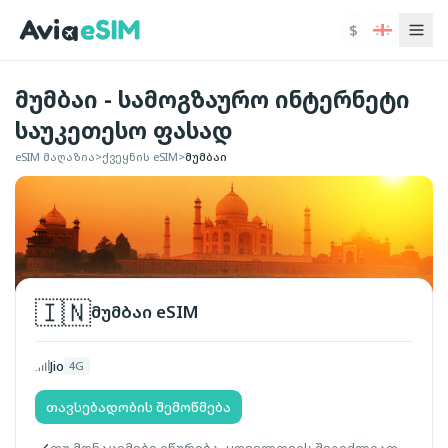
ძირითად შინაარსზე გადასვლა
$
მუმბაი - სამოგზაურო ინტერნეტი
საუკეთესო ფასად
eSIM მაღაზია
>
ქვეყნის eSIM
>
მუმბაი
🇮🇳
მუმბაი
eSIM
Jio
4G
თავსებადობის შემოწმება