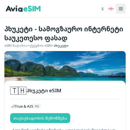
ძირითად შინაარსზე გადასვლა
$
პხუკეტი - სამოგზაურო ინტერნეტი
საუკეთესო ფასად
eSIM მაღაზია
>
ქვეყნის eSIM
>
პხუკეტი
🇹🇭
პხუკეტი
eSIM
True & AIS
4G
თავსებადობის შემოწმება