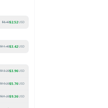
$
2.52
$
8.40
USD
$
3.42
$
11.40
USD
$
3.96
$
13.20
USD
$
5.76
$
19.20
USD
$
9.36
$
31.20
USD