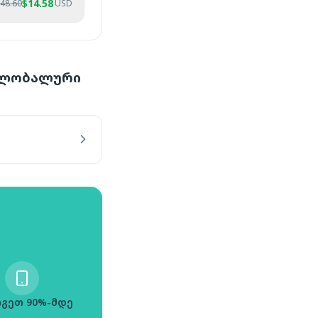
$
14.58
48.60
USD
 გლობალური
გეთ 90%-მდე