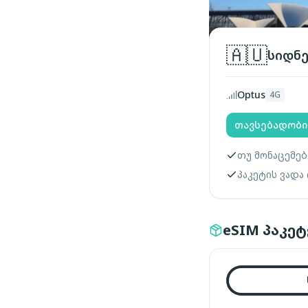
🇦🇺
სიდნ
Optus
4G
თავსებადობი
თუ მონაცემებ
პაკეტის ვადა
eSIM პაკეტ