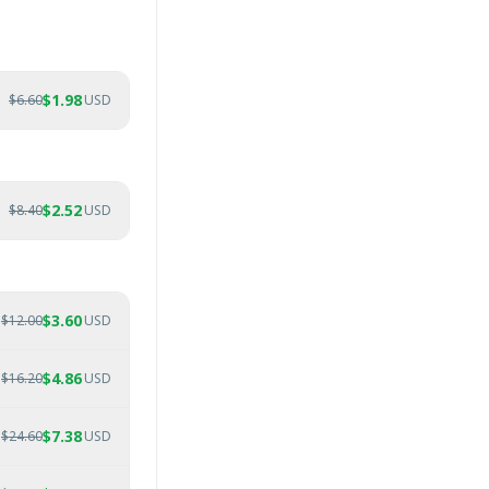
$
1.98
$
6.60
USD
$
2.52
$
8.40
USD
$
3.60
$
12.00
USD
$
4.86
$
16.20
USD
$
7.38
$
24.60
USD