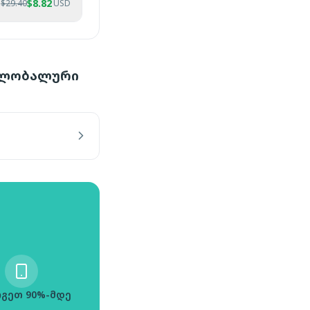
$
8.82
$
29.40
USD
 გლობალური
გეთ 90%-მდე