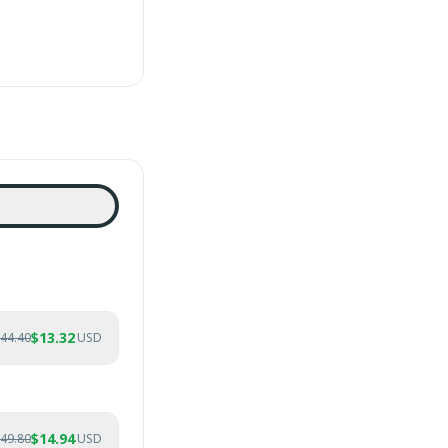
$
13.32
44.40
USD
$
14.94
49.80
USD