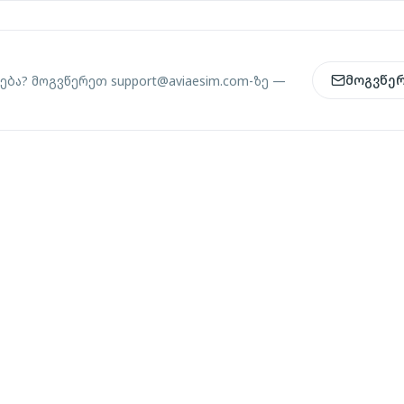
მოგვწე
ება? მოგვწერეთ
support@aviaesim.com-
ზე —