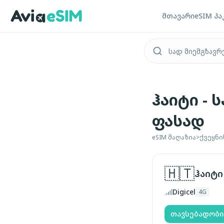
ძირითად შინაარსზე გადასვლა
მთავარი
eSIM პა
ჰაიტი -
ფასად
eSIM მაღაზია
>
ქვეყნი
🇭🇹
ჰაიტი
Digicel
4G
თავსებადობი