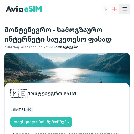
ძირითად შინაარსზე გადასვლა
$
მონტენეგრო - სამოგზაურო
ინტერნეტი საუკეთესო ფასად
eSIM მაღაზია
>
ქვეყნის eSIM
>
მონტენეგრო
🇲🇪
მონტენეგრო
eSIM
MTEL
4G
თავსებადობის შემოწმება