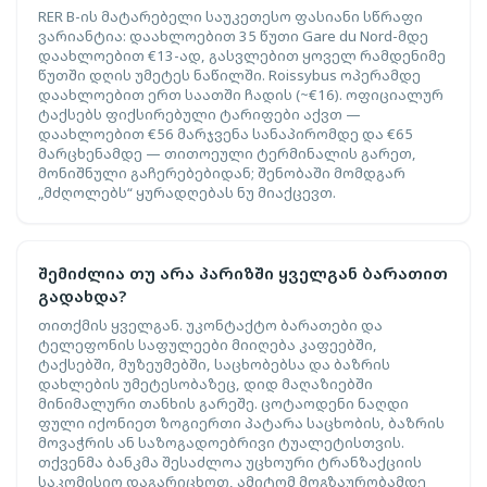
RER B-ის მატარებელი საუკეთესო ფასიანი სწრაფი
ვარიანტია: დაახლოებით 35 წუთი Gare du Nord-მდე
დაახლოებით €13-ად, გასვლებით ყოველ რამდენიმე
წუთში დღის უმეტეს ნაწილში. Roissybus ოპერამდე
დაახლოებით ერთ საათში ჩადის (~€16). ოფიციალურ
ტაქსებს ფიქსირებული ტარიფები აქვთ —
დაახლოებით €56 მარჯვენა სანაპირომდე და €65
მარცხენამდე — თითოეული ტერმინალის გარეთ,
მონიშნული გაჩერებებიდან; შენობაში მომდგარ
„მძღოლებს“ ყურადღებას ნუ მიაქცევთ.
შემიძლია თუ არა პარიზში ყველგან ბარათით
გადახდა?
თითქმის ყველგან. უკონტაქტო ბარათები და
ტელეფონის საფულეები მიიღება კაფეებში,
ტაქსებში, მუზეუმებში, საცხობებსა და ბაზრის
დახლების უმეტესობაზეც, დიდ მაღაზიებში
მინიმალური თანხის გარეშე. ცოტაოდენი ნაღდი
ფული იქონიეთ ზოგიერთი პატარა საცხობის, ბაზრის
მოვაჭრის ან საზოგადოებრივი ტუალეტისთვის.
თქვენმა ბანკმა შესაძლოა უცხოური ტრანზაქციის
საკომისიო დაგარიცხოთ, ამიტომ მოგზაურობამდე