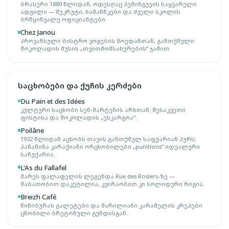
ბრასერი 1880 წლიდან, ოდესღაც ჰემინგუეის საყვარელი
ადგილი — შუკრუტი, ხამანწკები და ძველი სკოლის
ბრწყინვალე ოფიციანტები.
Chez Janou
პროვანსული ბისტრო ვოჟების მოედანთან, განთქმული
შოკოლადის მუსის „თვითმომსახურების“ ჯამით.
საცხობები და ქუჩის კერძები
Du Pain et des Idées
კულტური საცხობი სენ-მარტენის არხთან; შესაკვეთი
ფისტისა და შოკოლადის „ესკარგოა“.
Poilâne
1932 წლიდან აცხობს თავის განთქმულ საფუარიან პურს;
პაწაწინა კარაქიანი ორცხობილები „punitions“ იდეალური
საჩუქარია.
L'As du Fallafel
მარეს ფალაფელის ლეგენდა Rue des Rosiers-ზე —
შაბათობით დაკეტილია, კვირაობით კი სოლიდური რიგია.
Breizh Café
წიწიბურას გალეტები და მარილიანი კარამელის კრეპები
ცნობილი ბრეტონული გუნდისგან.