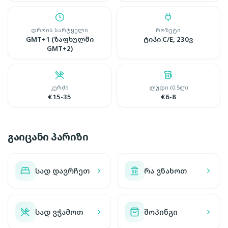
დროის სარტყელი
როზეტი
GMT+1 (ზაფხულში
ტიპი C/E, 230ვ
GMT+2)
კერძი
ლუდი (0.5ლ)
€15-35
€6-8
გაიცანი პარიზი
სად დავრჩეთ
რა ვნახოთ
სად ვჭამოთ
შოპინგი