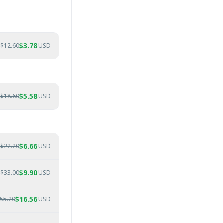
$
3.78
$
12.60
USD
$
5.58
$
18.60
USD
$
6.66
$
22.20
USD
$
9.90
$
33.00
USD
$
16.56
55.20
USD