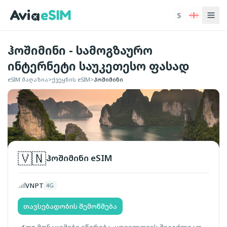
ძირითად შინაარსზე გადასვლა
$
ჰოშიმინი - სამოგზაურო
ინტერნეტი საუკეთესო ფასად
eSIM მაღაზია
>
ქვეყნის eSIM
>
ჰოშიმინი
🇻🇳
ჰოშიმინი
eSIM
VNPT
4G
თავსებადობის შემოწმება