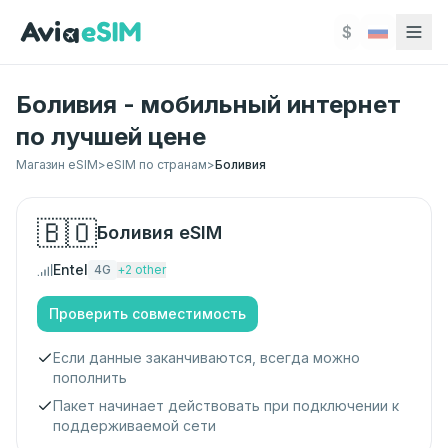
Перейти к основному содержимому
$
Боливия - мобильный интернет
по лучшей цене
Магазин eSIM
>
eSIM по странам
>
Боливия
🇧🇴
Боливия
eSIM
Entel
4G
+
2
other
Проверить совместимость
Если данные заканчиваются, всегда можно
пополнить
Пакет начинает действовать при подключении к
поддерживаемой сети