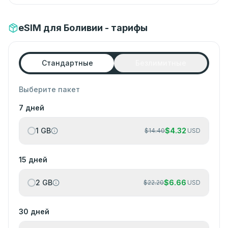
eSIM для Боливии - тарифы
Стандартные
Безлимитные
Выберите пакет
7 дней
1 GB
$
4.32
$
14.40
USD
15 дней
2 GB
$
6.66
$
22.20
USD
30 дней