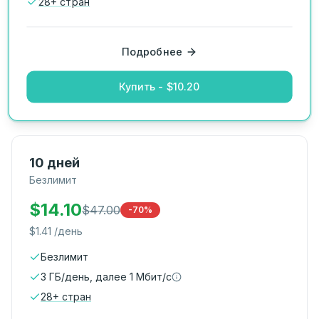
28
+
стран
Подробнее
Купить - $10.20
10 дней
Безлимит
$
14.10
$
47.00
-70%
$
1.41
/день
Безлимит
3 ГБ/день, далее 1 Мбит/с
28
+
стран