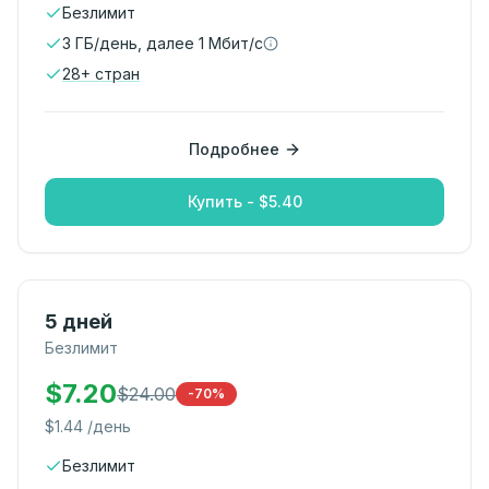
Безлимит
3 ГБ/день, далее 1 Мбит/с
28
+
стран
Подробнее
Купить - $5.40
5 дней
Безлимит
$
7.20
$
24.00
-70%
$
1.44
/день
Безлимит