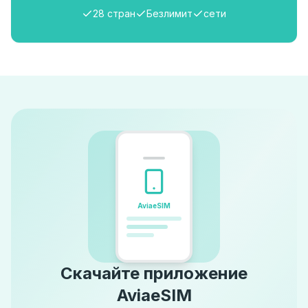
28 стран
Безлимит
сети
AviaeSIM
Скачайте приложение
AviaeSIM