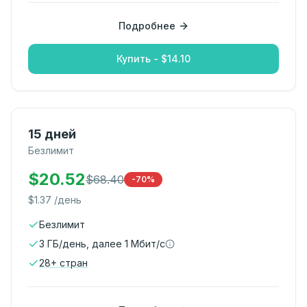
Подробнее
Купить - $14.10
15 дней
Безлимит
$
20.52
$
68.40
-70%
$
1.37
/день
Безлимит
3 ГБ/день, далее 1 Мбит/с
28
+
стран