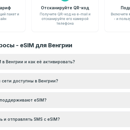
ариф
Отсканируйте QR-код
Под
ий пакет и
Получите QR-код на e-mail и
Включите 
лайн
отсканируйте его камерой
- и польз
телефона
росы - eSIM для Венгрии
 в Венгрии и как её активировать?
и сети доступны в Венгрии?
 поддерживают eSIM?
ь и отправлять SMS с eSIM?