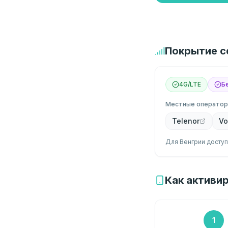
Покрытие с
4G/LTE
Б
Местные операто
Telenor
Vo
Для Венгрии доступ
Как активир
1