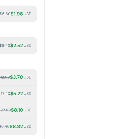
$
1.98
$
6.60
USD
$
2.52
$
8.40
USD
$
3.78
$
12.60
USD
$
5.22
$
17.40
USD
$
8.10
$
27.00
USD
$
8.82
29.40
USD