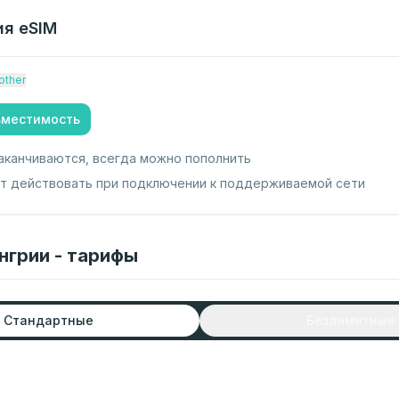
ия
eSIM
other
вместимость
аканчиваются, всегда можно пополнить
ет действовать при подключении к поддерживаемой сети
нгрии - тарифы
Стандартные
Безлимитные
т