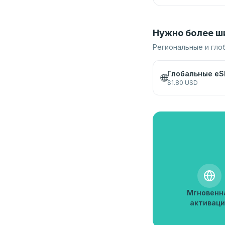
Нужно более ш
Региональные и гло
Глобальные eS
🌐
$
1.80
USD
Мгновенн
активаци