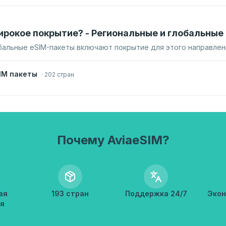
ирокое покрытие? - Региональные и глобальные
бальные eSIM-пакеты включают покрытие для этого направлен
IM пакеты
·
202 стран
Почему AviaeSIM?
ая
193 стран
Поддержка 24/7
Экон
я