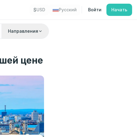
$
USD
Русский
Войти
Начать
Направления
чшей цене