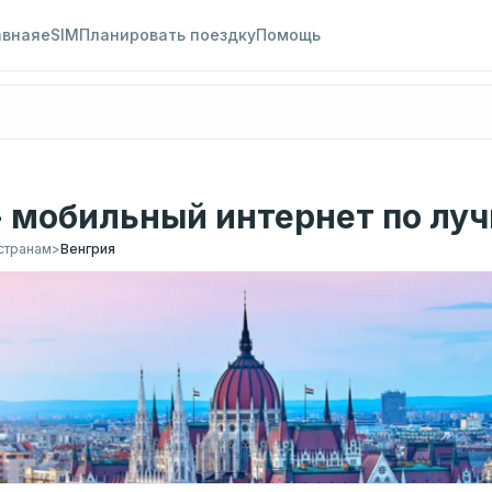
авная
eSIM
Планировать поездку
Помощь
- мобильный интернет по лу
странам
>
Венгрия