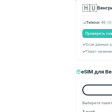
🇭🇺
Венгр
Telenor
4G
+
2
Проверить со
Если данные з
Пакет начина
eSIM для Ве
Выберите паке
7 дней