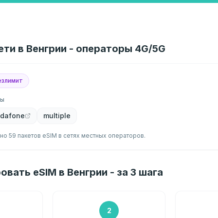
ети в Венгрии - операторы 4G/5G
езлимит
ры
dafone
multiple
но 59 пакетов eSIM в сетях местных операторов.
овать eSIM в Венгрии - за 3 шага
2