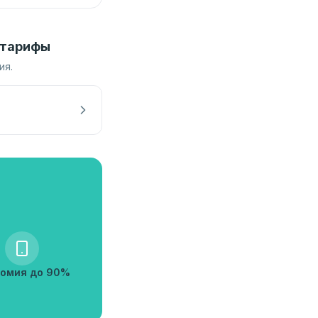
 тарифы
ия.
омия до 90%