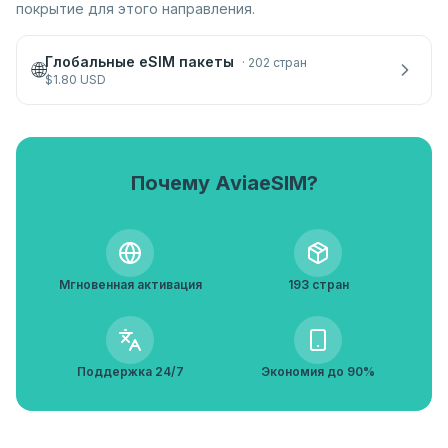
покрытие для этого направления.
Глобальные eSIM пакеты
·
202 стран
🌐
$
1.80
USD
Почему AviaeSIM?
Мгновенная активация
193 стран
Поддержка 24/7
Экономия до 90%