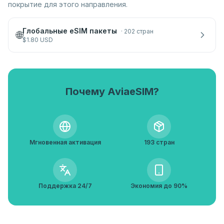
покрытие для этого направления.
Глобальные eSIM пакеты
·
202 стран
🌐
$
1.80
USD
Почему AviaeSIM?
Мгновенная активация
193 стран
Поддержка 24/7
Экономия до 90%