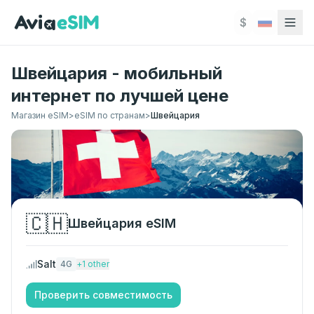
Перейти к основному содержимому
$
Швейцария - мобильный
интернет по лучшей цене
Магазин eSIM
>
eSIM по странам
>
Швейцария
🇨🇭
Швейцария
eSIM
Salt
4G
+
1
other
Проверить совместимость