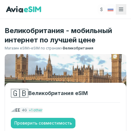
Перейти к основному содержимому
$
Великобритания - мобильный
интернет по лучшей цене
Магазин eSIM
>
eSIM по странам
>
Великобритания
🇬🇧
Великобритания
eSIM
EE
4G
+
1
other
Проверить совместимость