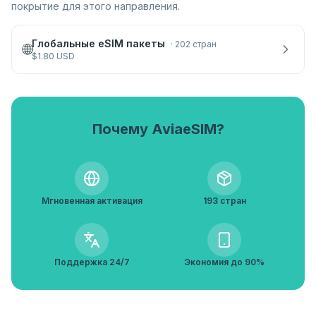
покрытие для этого направления.
Глобальные eSIM пакеты
·
202 стран
🌐
$
1.80
USD
Почему AviaeSIM?
Мгновенная активация
193 стран
Поддержка 24/7
Экономия до 90%