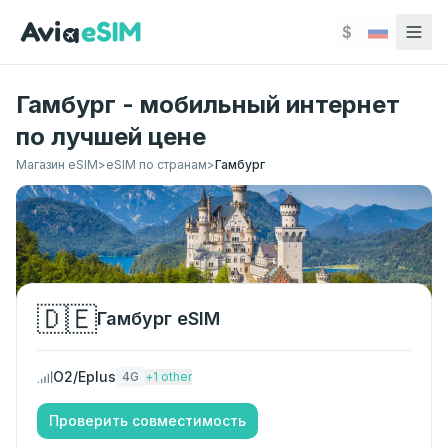
Перейти к основному содержимому
$
Гамбург - мобильный интернет
по лучшей цене
Магазин eSIM
>
eSIM по странам
>
Гамбург
🇩🇪
Гамбург
eSIM
O2/Eplus
4G
+
1
other
Проверить совместимость