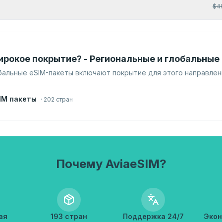
$
4
ирокое покрытие? - Региональные и глобальные
бальные eSIM-пакеты включают покрытие для этого направлен
IM пакеты
·
202 стран
Почему AviaeSIM?
ая
193 стран
Поддержка 24/7
Экон