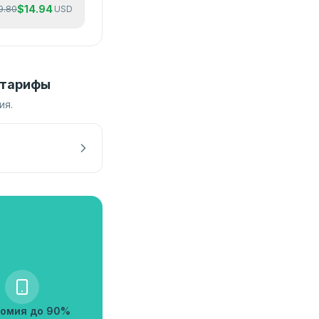
$
14.94
9.80
USD
 тарифы
ия.
омия до 90%