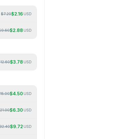
$
2.16
$
7.20
USD
$
2.88
$
9.60
USD
$
3.78
$
12.60
USD
$
4.50
15.00
USD
$
6.30
21.00
USD
$
9.72
32.40
USD