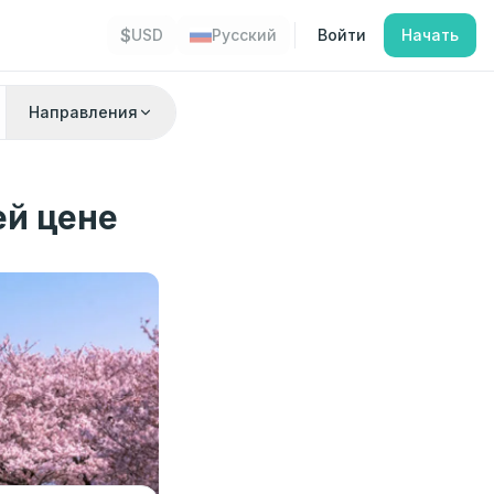
$
USD
Русский
Войти
Начать
Направления
ей цене