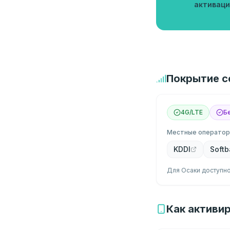
активаци
Покрытие с
4G/LTE
Б
Местные операто
KDDI
Soft
Для Осаки доступно
Как активир