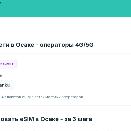
я
ети в Осаке - операторы 4G/5G
езлимит
ры
bank
 47 пакетов eSIM в сетях местных операторов.
овать eSIM в Осаке - за 3 шага