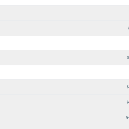
$
$
$