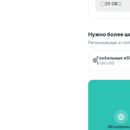
20 GB
Нужно более ш
Региональные и гло
Глобальные eS
🌐
$
1.80
USD
Мгновенн