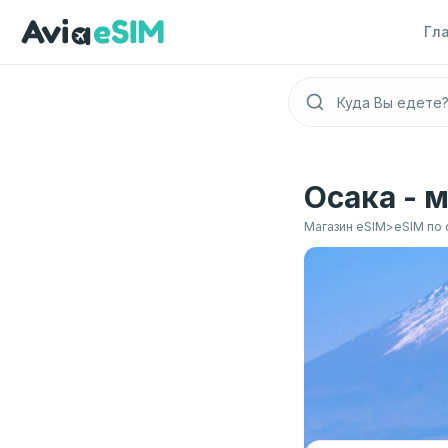
Перейти к основному содержимому
Гл
Осака - 
Магазин eSIM
>
eSIM по 