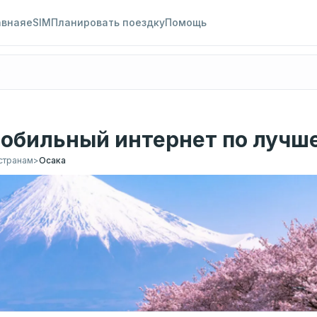
авная
eSIM
Планировать поездку
Помощь
мобильный интернет по лучш
странам
>
Осака