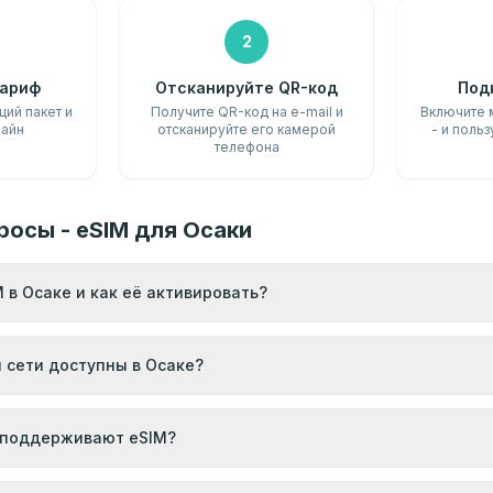
2
ариф
Отсканируйте QR-код
Под
ий пакет и
Получите QR-код на e-mail и
Включите 
лайн
отсканируйте его камерой
- и польз
телефона
росы - eSIM для Осаки
 в Осаке и как её активировать?
и сети доступны в Осаке?
 поддерживают eSIM?