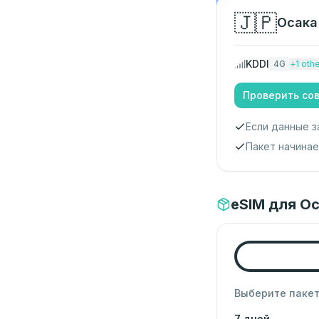
🇯🇵
Осака
KDDI
4G
+
1
othe
Проверить со
Если данные з
Пакет начина
eSIM для Ос
Выберите паке
7 дней