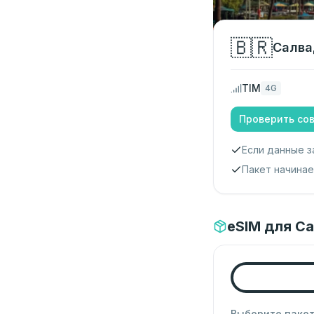
🇧🇷
Салва
TIM
4G
Проверить со
Если данные з
Пакет начина
eSIM для С
Выберите паке