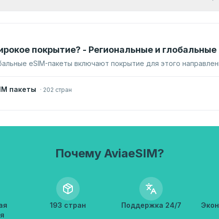
ирокое покрытие? - Региональные и глобальные
бальные eSIM-пакеты включают покрытие для этого направлен
IM пакеты
·
202 стран
Почему AviaeSIM?
ая
193 стран
Поддержка 24/7
Экон
я