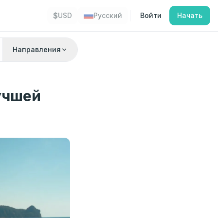
$
USD
Русский
Войти
Начать
Направления
учшей