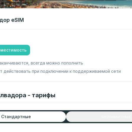
дор
eSIM
вместимость
аканчиваются, всегда можно пополнить
ет действовать при подключении к поддерживаемой сети
алвадора - тарифы
Стандартные
Безлимитные
т