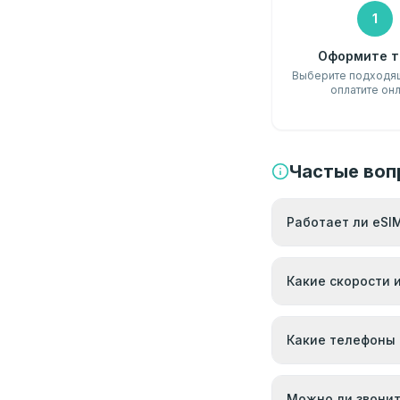
1
Оформите т
Выберите подходящ
оплатите он
Частые воп
Работает ли eSI
Какие скорости 
Какие телефоны
Можно ли звонит