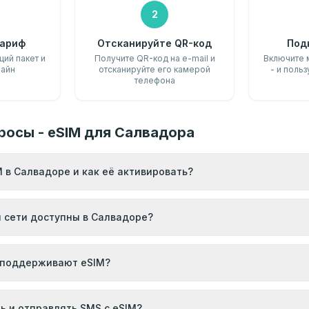
2
ариф
Отсканируйте QR-код
Под
ий пакет и
Получите QR-код на e-mail и
Включите 
лайн
отсканируйте его камерой
- и польз
телефона
росы - eSIM для Салвадора
M в Салвадоре и как её активировать?
и сети доступны в Салвадоре?
 поддерживают eSIM?
ь и отправлять SMS с eSIM?