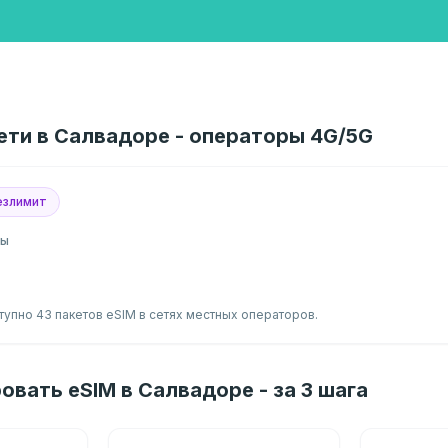
ети в Салвадоре - операторы 4G/5G
езлимит
ры
упно 43 пакетов eSIM в сетях местных операторов.
овать eSIM в Салвадоре - за 3 шага