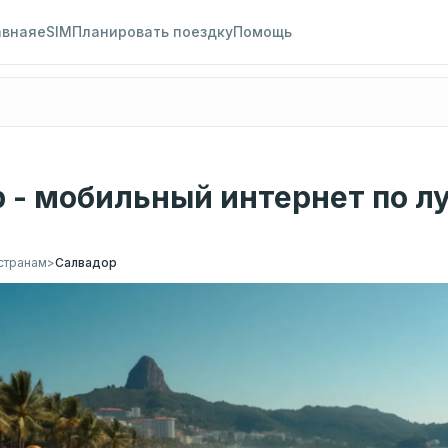
авная
eSIM
Планировать поездку
Помощь
 - мобильный интернет по л
странам
>
Салвадор