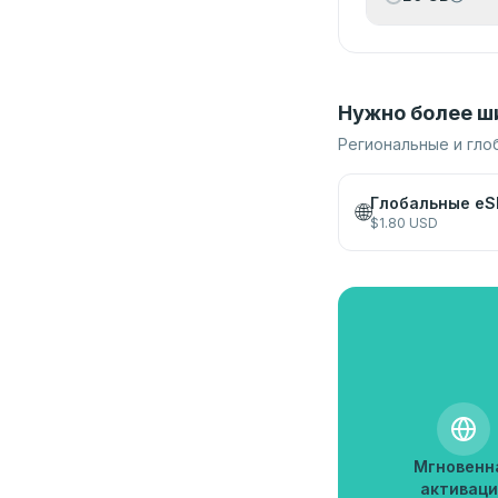
Нужно более ш
Региональные и гло
Глобальные eS
🌐
$
1.80
USD
Мгновенн
активаци