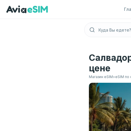
Перейти к основному содержимому
Гл
Салвадор
цене
Магазин eSIM
>
eSIM по 