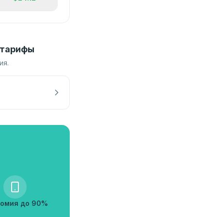
 тарифы
ия.
омия до 90%