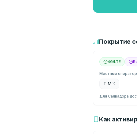
Покрытие с
4G/LTE
Б
Местные операто
TIM
Для Салвадора дост
Как активир