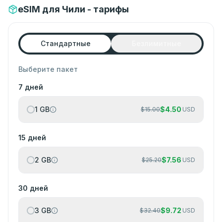
eSIM для Чили - тарифы
Стандартные
Безлимитные
Выберите пакет
7 дней
1 GB
$
4.50
$
15.00
USD
15 дней
2 GB
$
7.56
$
25.20
USD
30 дней
3 GB
$
9.72
$
32.40
USD