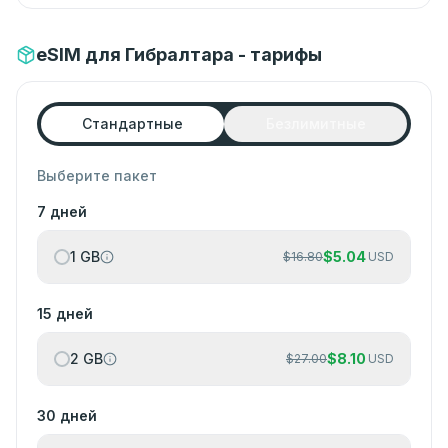
eSIM для Гибралтара - тарифы
Стандартные
Безлимитные
Выберите пакет
7 дней
1 GB
$
5.04
$
16.80
USD
15 дней
2 GB
$
8.10
$
27.00
USD
30 дней