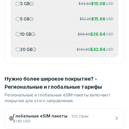
3 GB
$
10.08
$
33.60
USD
5 GB
$
15.66
$
52.20
USD
10 GB
$
26.64
$
88.80
USD
20 GB
$
42.84
$
142.80
USD
Нужно более широкое покрытие? -
Региональные и глобальные тарифы
Региональные и глобальные eSIM-пакеты включают
покрытие для этого направления.
Глобальные eSIM пакеты
·
202 стран
🌐
$
1.80
USD