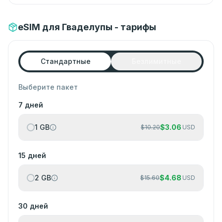
eSIM для Гваделупы - тарифы
Стандартные
Безлимитные
Выберите пакет
7 дней
1 GB
$
3.06
$
10.20
USD
15 дней
2 GB
$
4.68
$
15.60
USD
30 дней