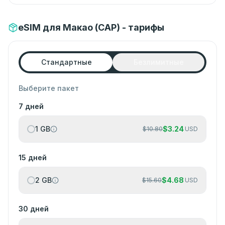
eSIM для Макао (САР) - тарифы
Стандартные
Безлимитные
Выберите пакет
7 дней
1 GB
$
3.24
$
10.80
USD
15 дней
2 GB
$
4.68
$
15.60
USD
30 дней