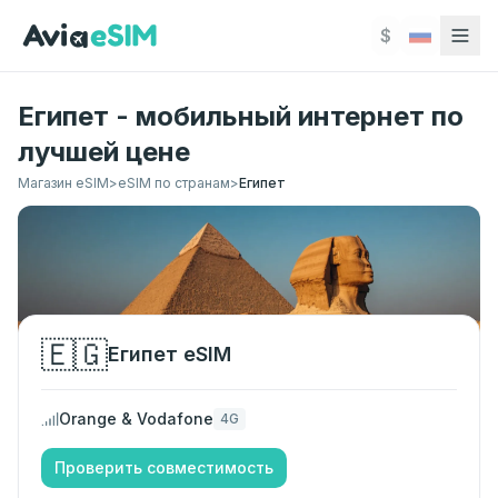
Перейти к основному содержимому
$
Египет - мобильный интернет по
лучшей цене
Магазин eSIM
>
eSIM по странам
>
Египет
🇪🇬
Египет
eSIM
Orange & Vodafone
4G
Проверить совместимость