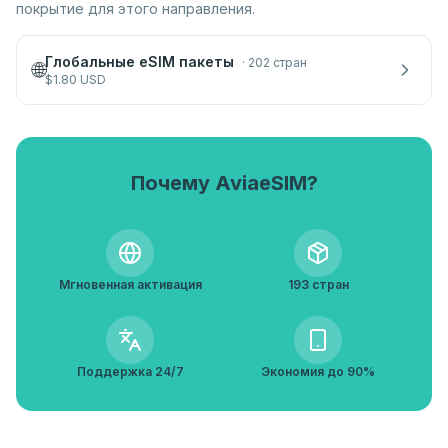
покрытие для этого направления.
Глобальные eSIM пакеты
·
202 стран
🌐
$
1.80
USD
Почему AviaeSIM?
Мгновенная активация
193 стран
Поддержка 24/7
Экономия до 90%