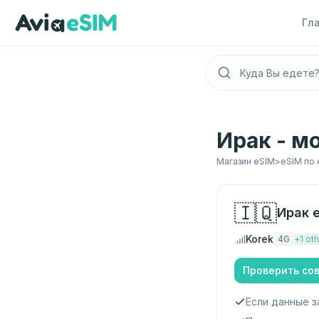
Перейти к основному содержимому
Гл
Ирак - м
Магазин eSIM
>
eSIM по 
🇮🇶
Ирак
e
Korek
4G
+
1
oth
Проверить со
Если данные з