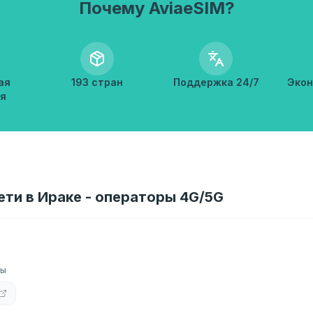
Почему AviaeSIM?
ая
193 стран
Поддержка 24/7
Экон
я
ети в Ираке - операторы 4G/5G
ры