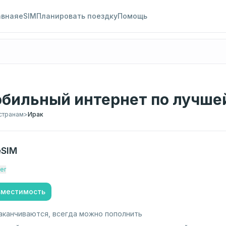
авная
eSIM
Планировать поездку
Помощь
обильный интернет по лучше
странам
>
Ирак
SIM
er
вместимость
аканчиваются, всегда можно пополнить