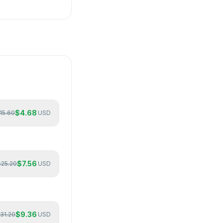
$
4.68
15.60
USD
$
7.56
$
25.20
USD
$
9.36
31.20
USD