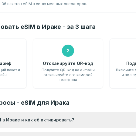
 36 пакетов eSIM в сетях местных операторов.
овать eSIM в Ираке - за 3 шага
2
ариф
Отсканируйте QR-код
Под
ий пакет и
Получите QR-код на e-mail и
Включите 
лайн
отсканируйте его камерой
- и польз
телефона
росы - eSIM для Ирака
 в Ираке и как её активировать?