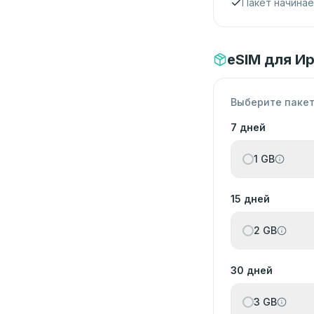
Пакет начина
eSIM для Ир
Выберите паке
7 дней
1 GB
15 дней
2 GB
30 дней
3 GB