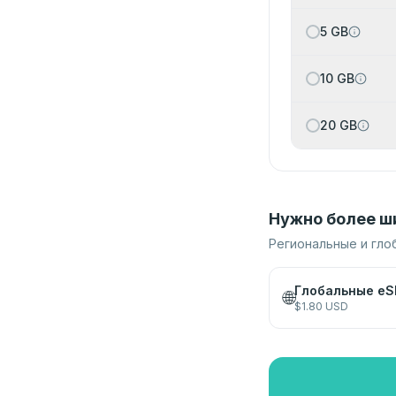
5 GB
10 GB
20 GB
Нужно более ш
Региональные и гло
Глобальные eS
🌐
$
1.80
USD