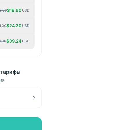
$
18.90
3.00
USD
$
24.30
1.00
USD
$
39.24
0.80
USD
 тарифы
ия.