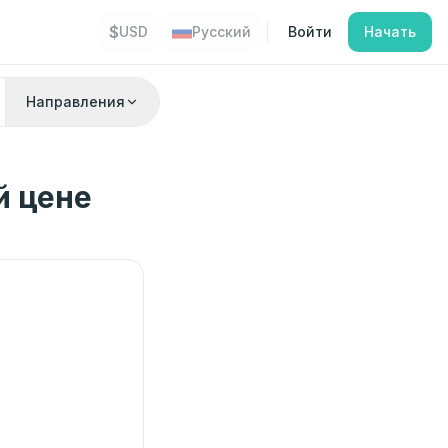
$
USD
Русский
Войти
Начать
Направления
й цене