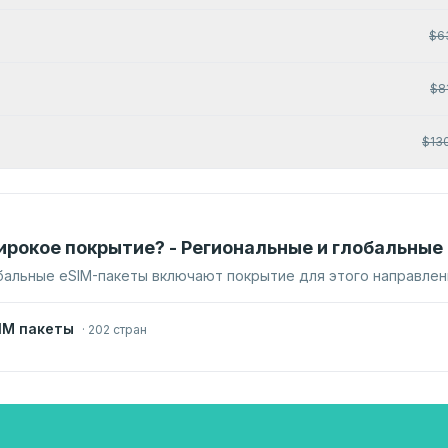
$
6
$
8
$
13
ирокое покрытие? - Региональные и глобальные
бальные eSIM-пакеты включают покрытие для этого направлен
IM пакеты
·
202 стран