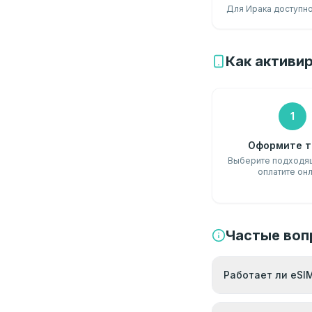
Для Ирака доступно
Как активир
1
Оформите т
Выберите подходящ
оплатите он
Частые воп
Работает ли eSIM