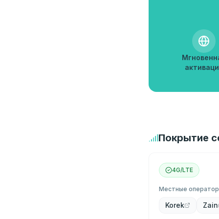
Мгновенн
активаци
Покрытие с
4G/LTE
Местные операто
Korek
Zain