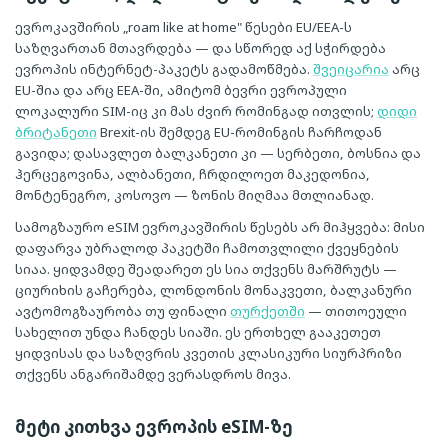
ევროკავშირის „roam like at home" წესები EU/EEA-ს
საზღვართან მთავრდება — და სწორედ აქ სჭირდება
ევროპის ინტერნეტ-პაკეტს გადამოწმება.
შვეიცარია
არც
EU-შია და არც EEA-ში, ამიტომ ბევრი ევროპული
ლოკალური SIM-იც კი მას ძვირ რომინგად ითვლის;
დიდი
ბრიტანეთი
Brexit-ის შემდეგ EU-რომინგის ჩარჩოდან
გავიდა; დასავლეთ ბალკანეთი კი — სერბეთი, ბოსნია და
ჰერცეგოვინა, ალბანეთი, ჩრდილოეთ მაკედონია,
მონტენეგრო, კოსოვო — ზონის მიღმაა მთლიანად.
სამოგზაურო eSIM ევროკავშირის წესებს არ მიჰყვება: მისი
დაფარვა უბრალოდ პაკეტში ჩამოთვლილი ქვეყნების
სიაა. ყიდვამდე შეადარეთ ეს სია თქვენს მარშრუტს —
ციურიხის გაჩერება, ლონდონის მონაკვეთი, ბალკანური
ავტომოგზაურობა თუ ფინალი
თურქეთში
— თითოეული
სახელით უნდა ჩანდეს სიაში. ეს ერთხელ გააკეთეთ
ყიდვისას და საზღვრის კვეთის კლასიკური სიურპრიზი
თქვენს ანგარიშამდე ვერასდროს მივა.
მეტი კითხვა ევროპის eSIM-ზე