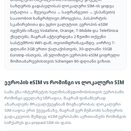
ლატვია, სამოგზაურო
ლიეტუვა, სამოგზაურო
საზღვრის გადასვლისას ლოკალური SIM-ის ყიდვა
ინტერნეტი
ინტერნეტი
(იტალია → შვეიცარია → საფრანგეთი → ესპანეთი)
საათობით ხანგრძლივი პროცესია, პასპორტის
ლიხტენშტაინი,
ლუქსემბურგი,
სკანირებითა და უცხო ვალუტით. ევროპის eSIM
სამოგზაურო ინტერნეტი
სამოგზაურო ინტერნეტი
იყენებს იმავე Vodafone, Orange, T-Mobile და Telefónica
მალტა, სამოგზაურო
მოლდოვა, სამოგზაურო
ქსელებს, მაგრამ აქტიურდება 2 წუთში თქვენი
ინტერნეტი
ინტერნეტი
სასტუმროს WiFi-დან, თვითმფრინავამდე. აირჩიე 7-
მონტენეგრო,
ნიდერლანდები,
დღიანი 3GB ერთი ქალაქისთვის, 30-დღიანი 10GB
სამოგზაურო ინტერნეტი
სამოგზაურო ინტერნეტი
Eurotrip-ისთვის, ან ულიმიტო ევროპის eSIM ციფრული
მომთაბარეებისთვის Schengen 90-დღიანი ვიზით.
ნორვეგია, სამოგზაურო
პოლონეთი, სამოგზაურო
ინტერნეტი
ინტერნეტი
პორტუგალია,
რუმინეთი, სამოგზაურო
ევროპის eSIM vs რომინგი vs ლოკალური SIM
სამოგზაურო ინტერნეტი
ინტერნეტი
საბერძნეთი,
საფრანგეთი,
სამი გზა ინტერნეტის ხელმისაწვდომობისთვის ევროპაში.
სამოგზაურო ინტერნეტი
სამოგზაურო ინტერნეტი
რომინგი ყველაზე სწრაფია, მაგრამ ფინანსურად
აზარალებს მრავალქვეყნიან მოგზაურობას; ლოკალური
სერბეთი, სამოგზაურო
სლოვაკეთი,
SIM იაფია ერთ ქვეყანაზე, მაგრამ ვერ მუშაობს საზღვრის
ინტერნეტი
სამოგზაურო ინტერნეტი
გადაკვეთის შემდეგ; eSIM ევროპაში აერთიანებს რომინგის
სლოვენია, სამოგზაურო
უკრაინა, სამოგზაურო
სიჩქარეს და prepaid SIM-ის ფასს.
ინტერნეტი
ინტერნეტი