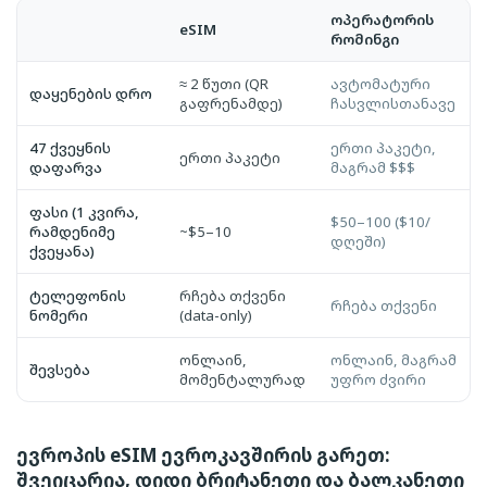
უნგრეთი, სამოგზაურო
ფინეთი, სამოგზაურო
ოპერატორის
eSIM
ინტერნეტი
ინტერნეტი
რომინგი
შვედეთი, სამოგზაურო
შვეიცარია, სამოგზაურო
≈ 2 წუთი (QR
ავტომატური
ინტერნეტი
ინტერნეტი
დაყენების დრო
გაფრენამდე)
ჩასვლისთანავე
ჩეხეთი, სამოგზაურო
ჩრდილოეთ მაკედონია,
ინტერნეტი
სამოგზაურო ინტერნეტი
47 ქვეყნის
ერთი პაკეტი,
ერთი პაკეტი
დაფარვა
მაგრამ $$$
ხორვატია, სამოგზაურო
ინტერნეტი
ფასი (1 კვირა,
$50–100 ($10/
რამდენიმე
~$5–10
დღეში)
ქვეყანა)
ტელეფონის
რჩება თქვენი
რჩება თქვენი
ნომერი
(data-only)
ონლაინ,
ონლაინ, მაგრამ
შევსება
მომენტალურად
უფრო ძვირი
ევროპის eSIM ევროკავშირის გარეთ:
შვეიცარია, დიდი ბრიტანეთი და ბალკანეთი